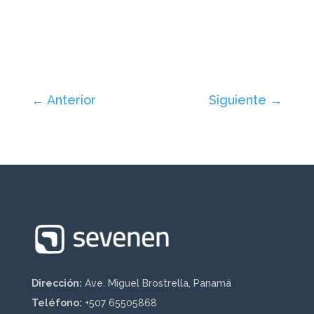
←
Anterior
Siguiente
→
Dirección:
Ave. Miguel Brostrella, Panamá
Teléfono:
+507 65505868